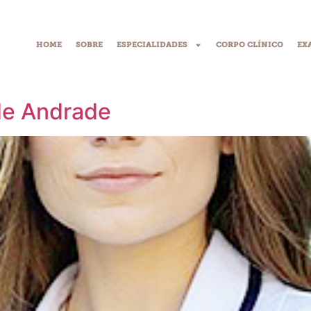
HOME
SOBRE
ESPECIALIDADES
CORPO CLÍNICO
EX
dico:
Hematologia
 de Andrade