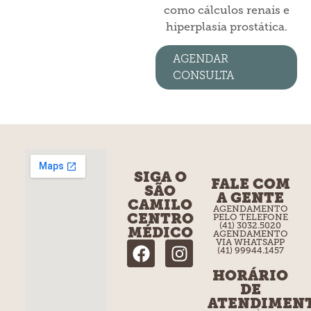
como cálculos renais e
hiperplasia prostática.
AGENDAR
CONSULTA
SIGA O
FALE COM
SÃO
A GENTE
CAMILO
AGENDAMENTO
CENTRO
PELO TELEFONE
(41) 3032.5020
MÉDICO
AGENDAMENTO
VIA WHATSAPP
(41) 99944.1457
HORÁRIO
DE
ATENDIMEN