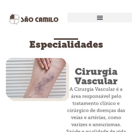
EXAMES E PROCEDIMENTOS
Especialidades
Cirurgia
Vascular
A Cirurgia Vascular é a
área responsável pelo
tratamento clínico e
cirúrgico de doenças das
veias e artérias, como
varizes e aneurismas.
Saúde e qualidade de vida