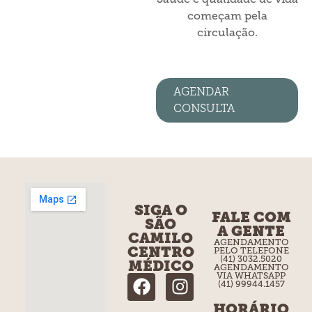
começam pela
circulação.
AGENDAR
CONSULTA
SIGA O
FALE COM
SÃO
A GENTE
CAMILO
AGENDAMENTO
CENTRO
PELO TELEFONE
(41) 3032.5020
MÉDICO
AGENDAMENTO
VIA WHATSAPP
(41) 99944.1457
HORÁRIO