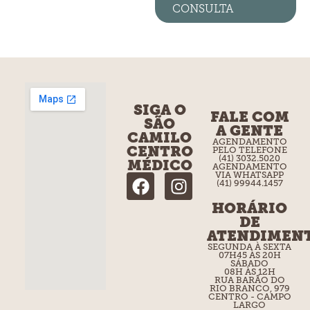
CONSULTA
SIGA O
FALE COM
SÃO
A GENTE
CAMILO
AGENDAMENTO
CENTRO
PELO TELEFONE
(41) 3032.5020
MÉDICO
AGENDAMENTO
VIA WHATSAPP
(41) 99944.1457
HORÁRIO
DE
ATENDIMEN
SEGUNDA À SEXTA
07H45 ÀS 20H
SÁBADO
08H ÀS 12H
RUA BARÃO DO
RIO BRANCO, 979
CENTRO - CAMPO
LARGO