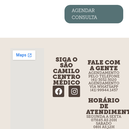
AGENDAR
CONSULTA
SIGA O
FALE COM
SÃO
A GENTE
CAMILO
AGENDAMENTO
CENTRO
PELO TELEFONE
(41) 3032.5020
MÉDICO
AGENDAMENTO
VIA WHATSAPP
(41) 99944.1457
HORÁRIO
DE
ATENDIMEN
SEGUNDA À SEXTA
07H45 ÀS 20H
SÁBADO
08H ÀS 12H