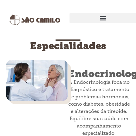
EXAMES E PROCEDIMENTOS
Especialidades
Endocrinolog
A Endocrinologia foca no
diagnóstico e tratamento
de problemas hormonais,
como diabetes, obesidade
e alterações da tireoide.
Equilibre sua saúde com
acompanhamento
especializado.