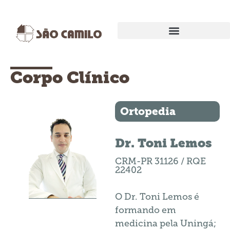
EXAMES E PROCEDIMENTOS
Corpo Clínico
Ortopedia
Dr. Toni Lemos
CRM-PR 31126 / RQE
22402
O Dr. Toni Lemos é
formando em
medicina pela Uningá;