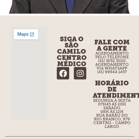
SIGA O
FALE COM
SÃO
A GENTE
CAMILO
AGENDAMENTO
CENTRO
PELO TELEFONE
(41) 3032.5020
MÉDICO
AGENDAMENTO
VIA WHATSAPP
(41) 99944.1457
HORÁRIO
DE
ATENDIMEN
SEGUNDA À SEXTA
07H45 ÀS 20H
SÁBADO
08H ÀS 12H
RUA BARÃO DO
RIO BRANCO, 979
CENTRO - CAMPO
LARGO